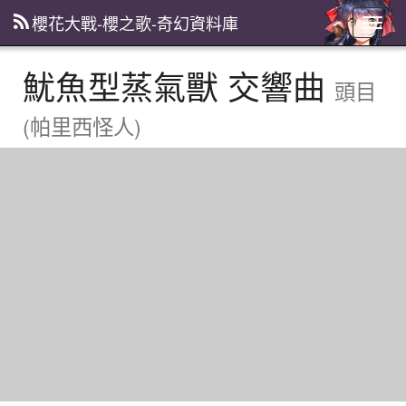
櫻花大戰-櫻之歌-奇幻資料庫
主
選
單
魷魚型蒸氣獸 交響曲
頭目
(帕里西怪人)