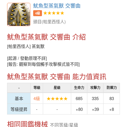
魷魚型蒸氣獸 交響曲
★★★★★
4級
頭目(帕里西怪人)
魷魚型蒸氣獸 交響曲 介紹
[帕里西怪人] 蒸氣獸
[起源 / 發動原理不詳]
[報告: 觀察到每個觸手攻擊模式皆不同]
魷魚型蒸氣獸 交響曲 能力值資訊
-
等級
星級
生命力
攻擊力
防禦力
基本
4級
★★★★★
685
335
83
等級提昇
-
-
+80
+39
+8
相同圖鑑機械
不同等級/星級